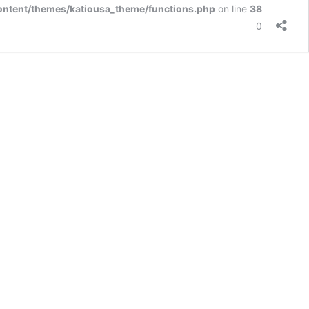
ontent/themes/katiousa_theme/functions.php
on line
38
Σχόλια
0