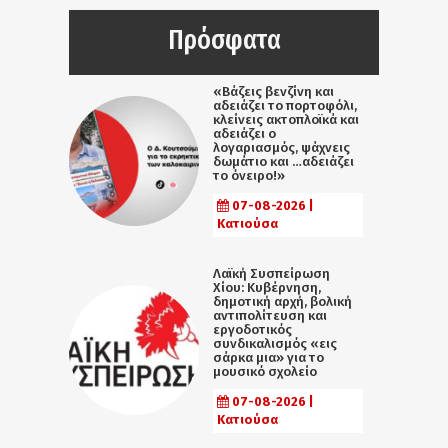
Πρόσφατα
«Βάζεις βενζίνη και
αδειάζει το πορτοφόλι,
κλείνεις ακτοπλοϊκά και
αδειάζει ο
λογαριασμός, ψάχνεις
δωμάτιο και …αδειάζει
το όνειρο!»
07-08-2026 |
Κατιούσα
Λαϊκή Συσπείρωση
Χίου: Κυβέρνηση,
δημοτική αρχή, βολική
αντιπολίτευση και
εργοδοτικός
συνδικαλισμός «εις
σάρκα μια» για το
μουσικό σχολείο
07-08-2026 |
Κατιούσα